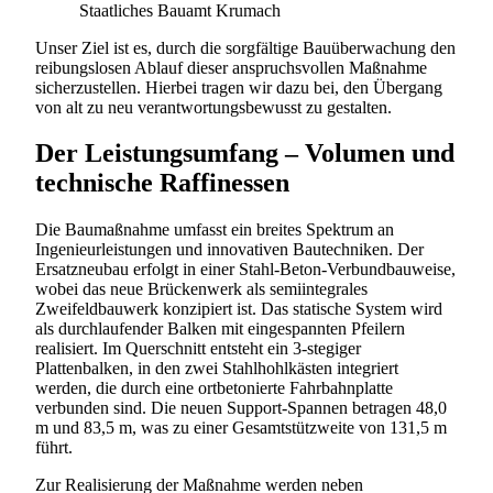
Staatliches Bauamt Krumach
Unser Ziel ist es, durch die sorgfältige Bauüberwachung den
reibungslosen Ablauf dieser anspruchsvollen Maßnahme
sicherzustellen. Hierbei tragen wir dazu bei, den Übergang
von alt zu neu verantwortungsbewusst zu gestalten.
Der Leistungsumfang – Volumen und
technische Raffinessen
Die Baumaßnahme umfasst ein breites Spektrum an
Ingenieurleistungen und innovativen Bautechniken. Der
Ersatzneubau erfolgt in einer Stahl-Beton-Verbundbauweise,
wobei das neue Brückenwerk als semiintegrales
Zweifeldbauwerk konzipiert ist. Das statische System wird
als durchlaufender Balken mit eingespannten Pfeilern
realisiert. Im Querschnitt entsteht ein 3-stegiger
Plattenbalken, in den zwei Stahlhohlkästen integriert
werden, die durch eine ortbetonierte Fahrbahnplatte
verbunden sind. Die neuen
Support-Spannen
betragen 48,0
m und 83,5 m, was zu einer Gesamtstützweite von 131,5 m
führt.
Zur Realisierung der Maßnahme werden neben