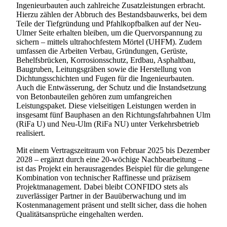
Ingenieurbauten auch zahlreiche Zusatzleistungen erbracht.
Hierzu zählen der Abbruch des Bestandsbauwerks, bei dem
Teile der Tiefgründung und Pfahlkopfbalken auf der Neu-
Ulmer Seite erhalten bleiben, um die Quervorspannung zu
sichern – mittels ultrahochfestem Mörtel (UHFM). Zudem
umfassen die Arbeiten Verbau, Gründungen, Gerüste,
Behelfsbrücken, Korrosionsschutz, Erdbau, Asphaltbau,
Baugruben, Leitungsgräben sowie die Herstellung von
Dichtungsschichten und Fugen für die Ingenieurbauten.
Auch die Entwässerung, der Schutz und die Instandsetzung
von Betonbauteilen gehören zum umfangreichen
Leistungspaket. Diese vielseitigen Leistungen werden in
insgesamt fünf Bauphasen an den Richtungsfahrbahnen Ulm
(RiFa U) und Neu-Ulm (RiFa NU) unter Verkehrsbetrieb
realisiert.
Mit einem Vertragszeitraum von Februar 2025 bis Dezember
2028 – ergänzt durch eine 20-wöchige Nachbearbeitung –
ist das Projekt ein herausragendes Beispiel für die gelungene
Kombination von technischer Raffinesse und präzisem
Projektmanagement. Dabei bleibt CONFIDO stets als
zuverlässiger Partner in der Bauüberwachung und im
Kostenmanagement präsent und stellt sicher, dass die hohen
Qualitätsansprüche eingehalten werden.