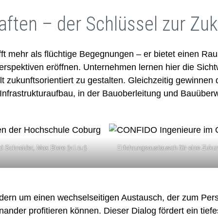
aften – der Schlüssel zur Zuk
t mehr als flüchtige Begegnungen – er bietet einen Ra
erspektiven eröffnen. Unternehmen lernen hier die Sich
 zukunftsorientiert zu gestalten. Gleichzeitig gewinnen 
 Infrastrukturaufbau, in der Bauoberleitung und Bauüber
Schneider, Max Biere (v.l.n.r)
Erfahrungsaustausch für eine Zukunf
sondern um einen wechselseitigen Austausch, der zum Pe
ander profitieren können. Dieser Dialog fördert ein tie