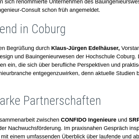
aben sich renommierte Unternehmen des Bauingenieurswe
ngenieur-Consult schon früh angemeldet.
end in Coburg
chen Begrüßung durch
Klaus-Jürgen Edelhäuser,
Vorstan
esign und Bauingenieurwesen der Hochschule Coburg. Die
ein, die sich über berufliche Perspektiven und praktis
nieurbranche entgegenzuwirken, denn aktuelle Studien b
tarke Partnerschaften
Zusammenarbeit zwischen
CONFIDO Ingenieure
und
SRP
der Nachwuchsförderung. Im praxisnahen Gespräch inspi
it einem umfassenden Überblick über laufende und ab