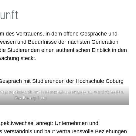
unft
um des Vertrauens, in dem offene Gespräche und
tweisen und Bedürfnisse der nächsten Generation
die Studierenden einen authentischen Einblick in den
wachung steckt.
tsperspektive, die mit Leidenschaft untermauert ist. Bernd Schneider,
Max Biere (v.l.n.r.)
rspektivwechsel anregt: Unternehmen und
fes Verständnis und baut vertrauensvolle Beziehungen