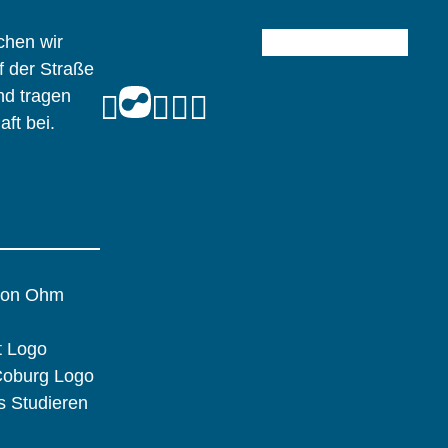
chen wir
 der Straße
nd tragen
ft bei.