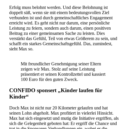
Erfolg muss belohnt werden. Und diese Belohnung ist
doppelt süß, wenn sie mit einem bedeutungsvollen Ziel
verbunden ist und durch gemeinschaftliches Engagement
erreicht wird. Es geht nicht nur darum, eine persönliche
Leistung zu feiern, sondern auch darum, einen positiven
Beitrag zu einer gemeinsamen Sache zu leisten. Dies
verstärkt das Gefühl, Teil von etwas Größerem zu sein, und
schafft ein starkes Gemeinschaftsgefühl. Das, zumindest,
sieht Max so.
Mit freundlicher Genehmigung seiner Eltern
zeigen wir Max. Stolz auf seine Leistung
präsentiert er seinen Kontrollzettel und kassiert
100 Euro für den guten Zweck.
CONFIDO sponsert „Kinder laufen für
Kinder“
Doch Max ist nicht nur 20 Kilometer gelaufen und hat
seinen Lohn abgeholt. Max profitiert in vielerlei Hinsicht.
Max hat sich eingesetzt und mutig die Initiative ergriffen, als
sich die Gelegenheit geboten hat: Er ergriff die Chance und
trat in die Sponsoren-Verhandlungen ein, wobei er die